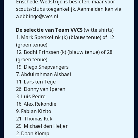
Enschede. Wedstrijd is besloten, maar voor
scouts/clubs toegankelijk. Aanmelden kan via
a.ebbinge@vvcs.nl
De selectie van Team VVCS
(witte shirts):
1. Mark Spenkelink (k) (blauw tenue) of 12
(groen tenue)
12. Bodhi Prinssen (k) (blauw tenue) of 28
(groen tenue)
19. Diego Snepvangers
7. Abdulrahman Alsbaei
11. Lars ten Teije
26. Donny van Iperen
3. Luis Pedro
16. Alex Rekondie
9. Fabian Kizito
21. Thomas Kok
25. Michael den Heijer
2. Daan Klomp