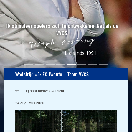
Ik stimuleer spelers zich te ontwikkelen. Net als de
VVCS.
Lid sinds 1991
Wedstrijd #5: FC Twente – Team VVCS
Terug naar nieuwsoverzicht
24 augustus 2020