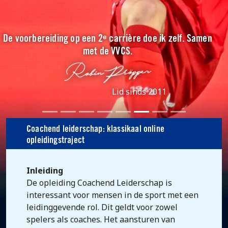
De voorbereiding op een 2ᵉ carrière doe ik zelf. Samen
met de VVCS.
Lid sinds 2011
Coachend leiderschap: klassikaal online
opleidingstraject
Inleiding
De opleiding Coachend Leiderschap is
interessant voor mensen in de sport met een
leidinggevende rol. Dit geldt voor zowel
spelers als coaches. Het aansturen van