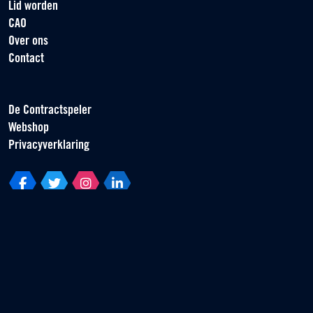
Lid worden
CAO
Over ons
Contact
De Contractspeler
Webshop
Privacyverklaring
Vereniging van Contractspelers
Scorpius 161
2132 LR Hoofddorp
T +31 (0) 23 55 46 930
info@vvcs.nl