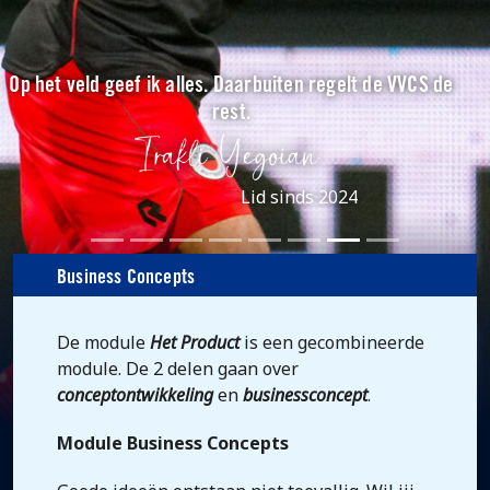
Op het veld geef ik alles. Daarbuiten regelt de VVCS de
rest.
Lid sinds 2024
Business Concepts
De module
Het Product
is een gecombineerde
module. De 2 delen gaan over
conceptontwikkeling
en
businessconcept
.
Module Business Concepts