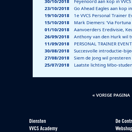
30/10/2018
Feyenoord aan kop in VVCS
23/10/2018
Go Ahead Eagles aan kop i
19/10/2018
1e VVCS Personal Trainer E
15/10/2018
Mark Diemers: ‘Via Fortuna
01/10/2018
Aanvoerders Eredivisie, K
26/09/2018
Anthony van den Hurk wil 
11/09/2018
PERSONAL TRAINER EVENT
30/08/2018
Succesvolle introductie-b
27/08/2018
Siem de Jong wil presteren 
25/07/2018
Laatste lichting Mbo-stude
« VORIGE PAGINA
Diensten
De Contr
VVCS Academy
Websho