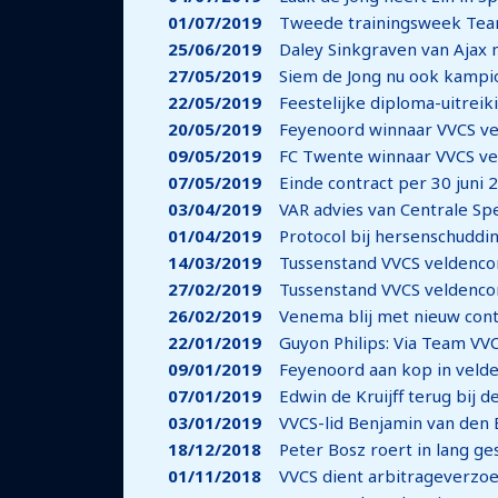
01/07/2019
Tweede trainingsweek Team
25/06/2019
Daley Sinkgraven van Ajax 
27/05/2019
Siem de Jong nu ook kampio
22/05/2019
Feestelijke diploma-uitrei
20/05/2019
Feyenoord winnaar VVCS v
09/05/2019
FC Twente winnaar VVCS ve
07/05/2019
Einde contract per 30 juni 
03/04/2019
VAR advies van Centrale Sp
01/04/2019
Protocol bij hersenschuddi
14/03/2019
Tussenstand VVCS veldencom
27/02/2019
Tussenstand VVCS veldenco
26/02/2019
Venema blij met nieuw contr
22/01/2019
Guyon Philips: Via Team VVC
09/01/2019
Feyenoord aan kop in veld
07/01/2019
Edwin de Kruijff terug bij d
03/01/2019
VVCS-lid Benjamin van den B
18/12/2018
Peter Bosz roert in lang g
01/11/2018
VVCS dient arbitrageverzo