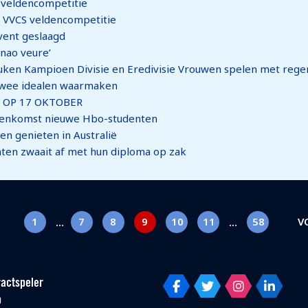
 veldencompetitie
n VVCS veldencompetitie
vent geslaagd
 nao veure’
euken Kampioen Divisie en Eredivisie Vrouwen spelen met re
twee idealen waarmaken
 OP 17 OKTOBER
ijeenkomst nieuwe Hbo-studenten
en genieten in Australië
nten zwaait af met hun diploma op zak
1
7
8
9
10
11
58
V
…
…
actspeler
p