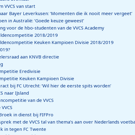
 VVCS van start
naar Bayer Leverkusen: ‘Momenten die ik nooit meer vergeet’
en in Australië: ‘Goede keuze geweest’
king voor de hbo-studenten van de VVCS Academy
eldencompetitie 2018/2019
ldencompetitie Keuken Kampioen Divisie 2018/2019
2019?
elersraad aan KNVB directie
ng
petitie Eredivisie
mpetitie Keuken Kampioen Divisie
act bij FC Utrecht: ‘Wil hier de eerste spits worden’
S naar IJsland
encompetitie van de VVCS
e VVCS
roek in dienst bij FIFPro
esprek met de VVCS tal van thema’s aan over Nederlands voetba
ek in tegen FC Twente