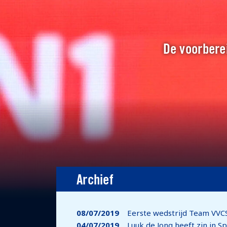
De voorberei
Archief
08/07/2019
Eerste wedstrijd Team VVC
04/07/2019
Luuk de Jong heeft zin in S